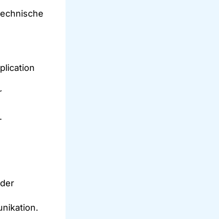
technische
plication
r
.
 der
nikation.