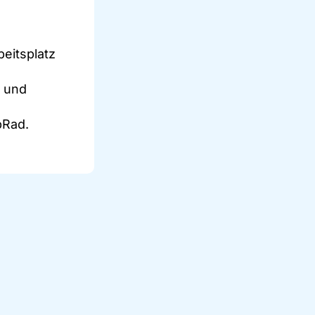
beitsplatz
t und
bRad.