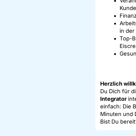
Verant
Kunde
Finan
Arbeit
in der 
Top-Be
Eiscr
Gesund
Herzlich wil
Du Dich für di
Integrator
int
einfach: Die
Minuten und 
Bist Du bereit