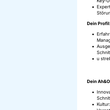
Key-U
Exper
Störu
Dein Profil
Erfahr
Manag
Ausge
Schnit
u stre
Dein Ah&Oh
Innova
Schnit
Kultur