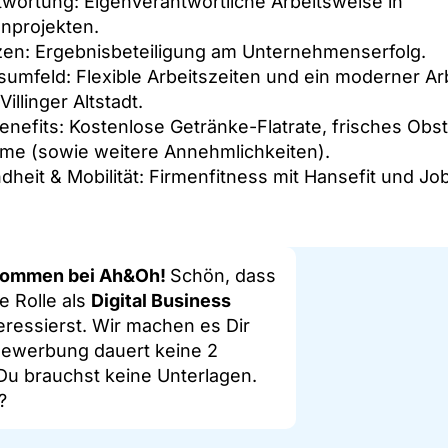
wortung: Eigenverantwortliche Arbeitsweise in
nprojekten.
zen: Ergebnisbeteiligung am Unternehmenserfolg.
sumfeld: Flexible Arbeitszeiten und ein moderner Ar
Villinger Altstadt.
nefits: Kostenlose Getränke-Flatrate, frisches Obs
eme (sowie weitere Annehmlichkeiten).
heit & Mobilität: Firmenfitness mit Hansefit und Jo
lkommen bei Ah&Oh!
Schön, dass
e Rolle als
Digital Business
eressierst. Wir machen es Dir
 Bewerbung dauert keine 2
Du brauchst keine Unterlagen.
?