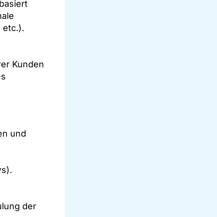
basiert
male
etc.).
rer Kunden
es
en und
s).
ulung der