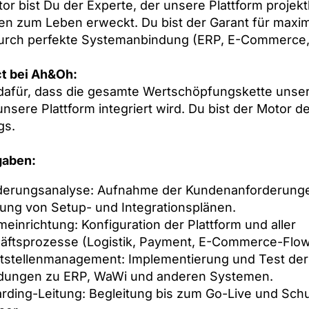
tor bist Du der Experte, der unsere Plattform projekt
n zum Leben erweckt. Du bist der Garant für maxi
durch perfekte Systemanbindung (ERP, E-Commerce, 
t bei Ah&Oh:
dafür, dass die gesamte Wertschöpfungskette unse
unsere Plattform integriert wird. Du bist der Motor d
gs.
gaben:
derungsanalyse: Aufnahme der Kundenanforderung
lung von Setup- und Integrationsplänen.
einrichtung: Konfiguration der Plattform und aller
äftsprozesse (Logistik, Payment, E-Commerce-Flow
ttstellenmanagement: Implementierung und Test der
dungen zu ERP, WaWi und anderen Systemen.
rding-Leitung: Begleitung bis zum Go-Live und Sch