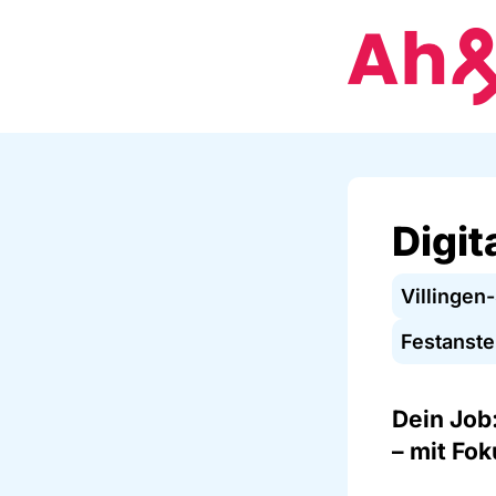
Digit
Villinge
Festanstel
Dein Job
– mit Fok