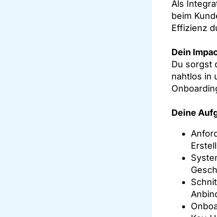
Als Integra
beim Kunde
Effizienz 
Dein Impac
Du sorgst 
nahtlos in 
Onboardin
Deine Auf
Anfor
Erstel
System
Gesch
Schni
Anbin
Onboa