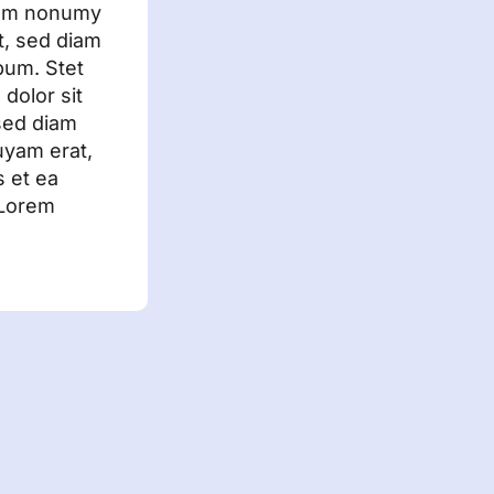
diam nonumy
t, sed diam
bum. Stet
dolor sit
 sed diam
uyam erat,
s et ea
 Lorem