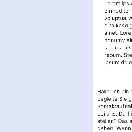
Lorem ipsu
eirmod tem
voluptua. 
clita kasd
amet. Lore
nonumy eir
sed diam v
rebum. Ste
ipsum dolor
Hallo, ich bi
begleite Sie 
Kontaktaufna
bei uns. Darf
stellen? Das s
gehen. Wenn S