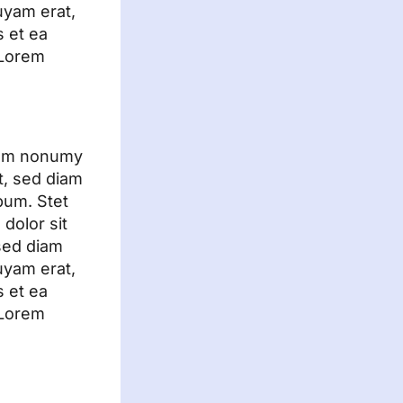
uyam erat,
s et ea
 Lorem
diam nonumy
t, sed diam
bum. Stet
dolor sit
 sed diam
uyam erat,
s et ea
 Lorem