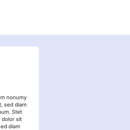
diam nonumy
t, sed diam
bum. Stet
dolor sit
 sed diam