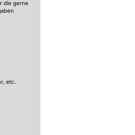
r die gerne
fgaben
, etc.