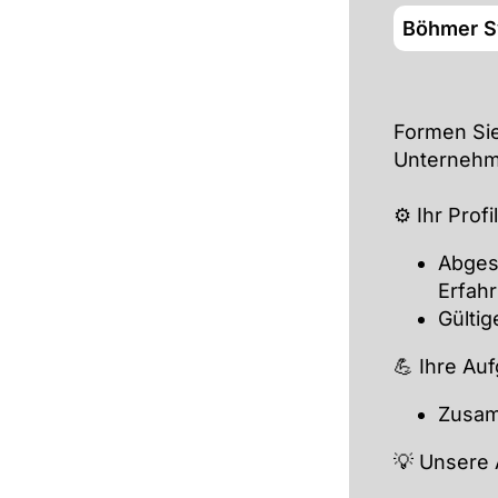
Böhmer S
Formen Sie
Unternehm
⚙️ Ihr Profil
Abges
Erfahr
Gülti
💪 Ihre Au
Zusam
💡 Unsere