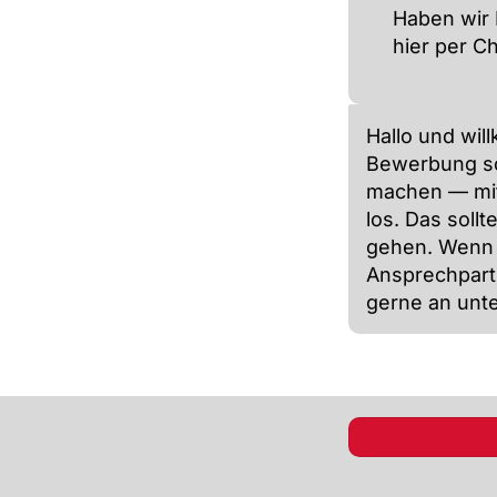
Haben wir 
hier per C
Hallo und will
Bewerbung so
machen — mit
los. Das sollt
gehen. Wenn d
Ansprechpart
gerne an unt