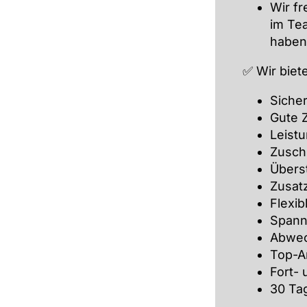
Wir fr
im Te
haben
✅ Wir biet
Sicher
Gute 
Leist
Zusch
Übers
Zusat
Flexib
Spann
Abwec
Top-A
Fort-
30 Ta