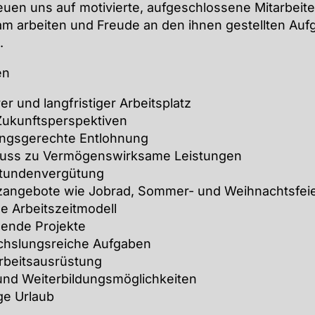
euen uns auf motivierte, aufgeschlossene Mitarbeite
am arbeiten und Freude an den ihnen gestellten Au
.
en
er und langfristiger Arbeitsplatz
Zukunftsperspektiven
ungsgerechte Entlohnung
uss zu Vermögenswirksame Leistungen
tundenvergütung
zangebote wie Jobrad, Sommer- und Weihnachtsfeier
le Arbeitszeitmodell
ende Projekte
hslungsreiche Aufgaben
rbeitsausrüstung
 und Weiterbildungsmöglichkeiten
ge Urlaub