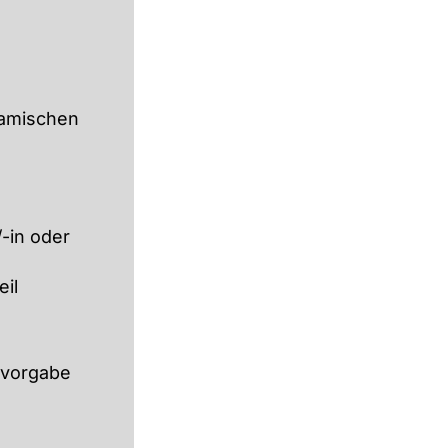
namischen
-in oder
il
vorgabe